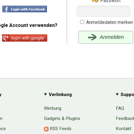
Passwort
Anmeldedaten merken
gle Account verwenden?
Anmelden
y
Verlinkung
Suppo
Werbung
FAQ
en
Gadgets & Plugins
Feedbac
box
RSS Feeds
Kontakt