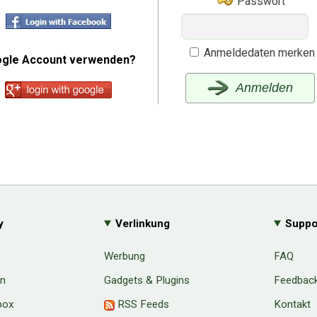
Passwort
Anmeldedaten merken
gle Account verwenden?
Anmelden
y
Verlinkung
Suppo
Werbung
FAQ
en
Gadgets & Plugins
Feedbac
box
RSS Feeds
Kontakt