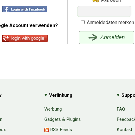
Passwort
Anmeldedaten merken
gle Account verwenden?
Anmelden
y
Verlinkung
Suppo
Werbung
FAQ
en
Gadgets & Plugins
Feedbac
box
RSS Feeds
Kontakt