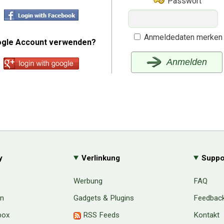
Passwort
Anmeldedaten merken
gle Account verwenden?
Anmelden
y
Verlinkung
Suppo
Werbung
FAQ
en
Gadgets & Plugins
Feedbac
box
RSS Feeds
Kontakt