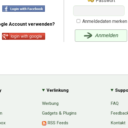
Passwort
Anmeldedaten merken
gle Account verwenden?
Anmelden
y
Verlinkung
Suppo
Werbung
FAQ
en
Gadgets & Plugins
Feedbac
box
RSS Feeds
Kontakt