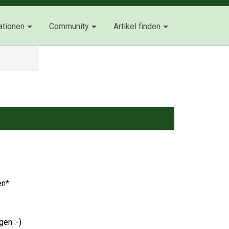
ationen
Community
Artikel finden
en*
en :-)