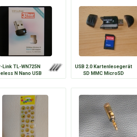
-Link TL-WN725N
USB 2.0 Kartenlesegerät
reless N Nano USB
SD MMC MicroSD