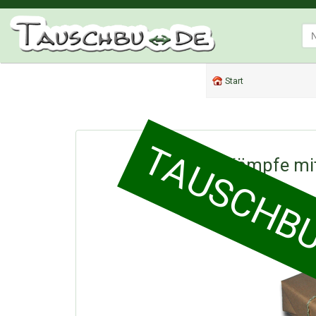
Start
TAUSCHBUD
Kämpfe mi
So funkt
T