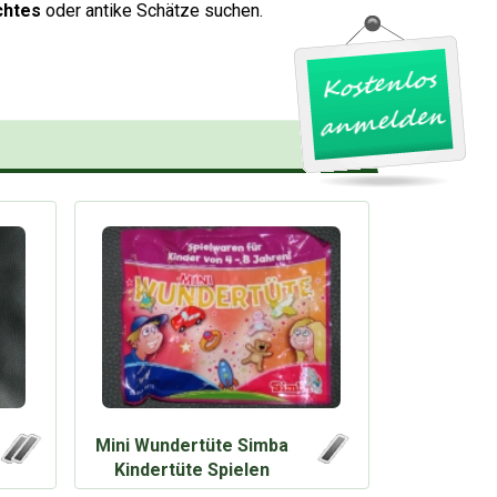
chtes
oder antike Schätze suchen.
Sammeln & Seltenes
Schmuck & Uhren
Spielekonsolen & Zubehör
Spielwaren
Sport, Freizeit & Hobby
Telekommunikation
Tierwelt
Mini Wundertüte Simba
Kindertüte Spielen