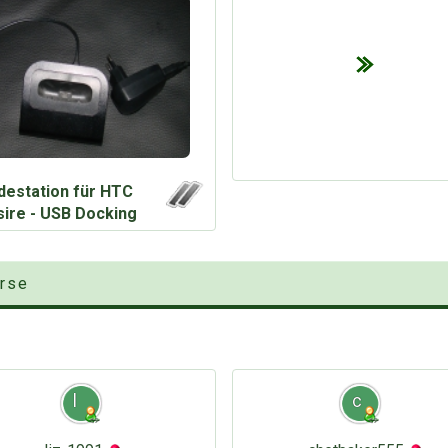
destation für HTC
ire - USB Docking
örse
l
c