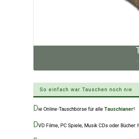
.
So einfach war Tauschen noch nie
D
ie Online-Tauschbörse für alle
Tauschianer
!
D
VD Filme, PC Spiele, Musik CDs oder Bücher: hi