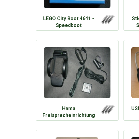
LEGO City Boot 4641 -
St
Speedboot
S
Hama
USB
Freisprecheinrichtung
fürs Auto