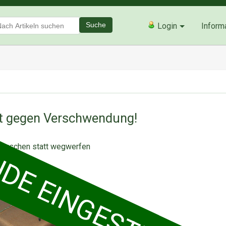
Suche
Login
Inform
E EINGESTELLT :-(
t gegen Verschwendung!
ioniert der Tauschkreis
auschen statt wegwerfen