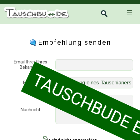
☰
Empfehlung senden
Email Ihrer/Ihres
Bekannten
TAUSCHBUDE EI
Betreff
Nachricht
S