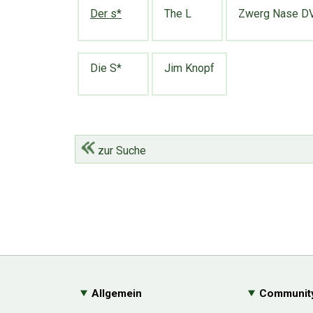
Der s*
The L
Zwerg Nase DVD
Die S*
Jim Knopf
zur Suche
Allgemein
Communit