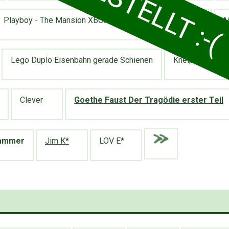
Playboy - The Mansion XBOX Live Game
Der s*
M
Lego Duplo Eisenbahn gerade Schienen
Kneipp Badekris
Clever
Goethe Faust Der Tragödie erster Teil
Hammer
Jim K*
LOV E*