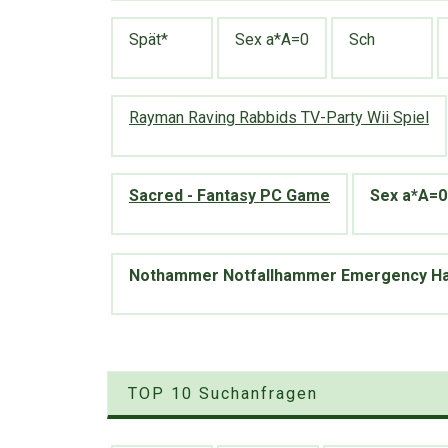
Spät*
Sex a*A=0
Sch
Rayman Raving Rabbids TV-Party Wii Spiel
Sacred - Fantasy PC Game
Sex a*A=0
Nothammer Notfallhammer Emergency 
TOP 10 Suchanfragen