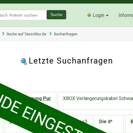
Suche
Login
Inform
Suche auf Tauschbu.de
Suchanfragen
Letzte Suchanfragen
E EINGESTELLT :-(
Fluss Entspannung Pur
XBOX Verlängerungskabel Schwa
playstation all-stars battle royale ps3
Die d*
B