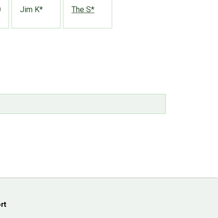
0
Jim K*
The S*
rt