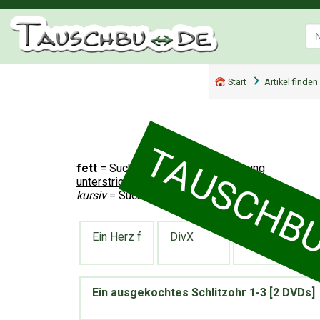
Start
Artikel finden
TAUSCHBUD
fett
= Suche inkl. Artikelbeschreibung
unterstrichen
= Suche in Kategorie
kursiv
= Suche nach bestimmten Tauschbons
Ein Herz f
DivX
Yoga Lebens-
Ein ausgekochtes Schlitzohr 1-3 [2 DVDs]