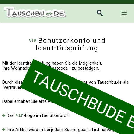
☰
Benutzerkonto und
Identitätsprüfung
Mit der Identitätsprüfung haben Sie die Möglichkeit,
Ihre Wohnadresse - per Postcode - zu bestätigen.
TAUSCHBUDE EI
Durch diese Bestätigung gelten Sie im Sinne von Tauschbu.de als
"vertrauenswürdiger Tauschianer".
Dabei erhalten Sie eine Reihe von Vorteilen:
Das
-Logo im Benutzerprofil
Ihre Artikel werden bei jedem Suchergebnis
fett
hervorgehoben