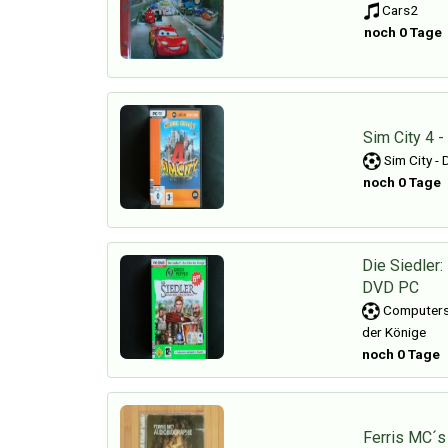
Cars2
noch 0 Tage
Sim City 4 -
Sim City - 
noch 0 Tage
Die Siedler:
DVD PC
Computerspi
der Könige
noch 0 Tage
Ferris MC´s