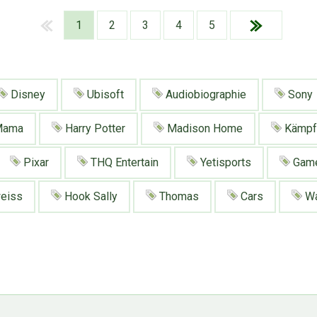
1
2
3
4
5
Disney
Ubisoft
Audiobiographie
Sony
Mama
Harry Potter
Madison Home
Kämpf
Pixar
THQ Entertain
Yetisports
Gam
eiss
Hook Sally
Thomas
Cars
Wa