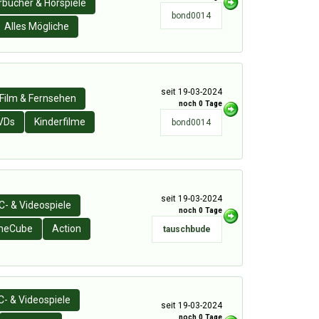
rbücher & Hörspiele
bond0014
Alles Mögliche
seit 19-03-2024
Film & Fernsehen
noch 0 Tage
VDs
Kinderfilme
bond0014
seit 19-03-2024
C- & Videospiele
noch 0 Tage
meCube
Action
tauschbude
C- & Videospiele
seit 19-03-2024
noch 0 Tage