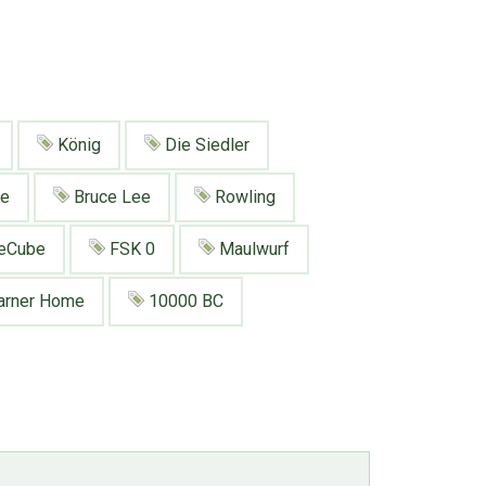
König
Die Siedler
e
Bruce Lee
Rowling
eCube
FSK 0
Maulwurf
rner Home
10000 BC