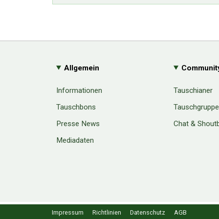
Allgemein
Communit
Informationen
Tauschianer
Tauschbons
Tauschgrupp
Presse News
Chat & Shout
Mediadaten
Cookie Consent plugin for the EU cookie l
Impressum
Richtlinien
Datenschutz
AGB