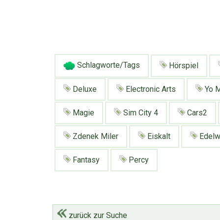
Schlagworte/Tags
Hörspiel
Deluxe
Electronic Arts
Yo 
Magie
Sim City 4
Cars2
Zdenek Miler
Eiskalt
Edelw
Fantasy
Percy
zurück zur Suche