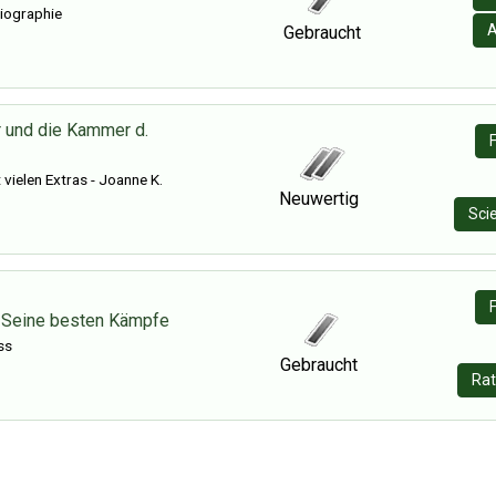
iographie
A
Gebraucht
r und die Kammer d.
vielen Extras - Joanne K.
Neuwertig
Sci
- Seine besten Kämpfe
ss
Gebraucht
Rat