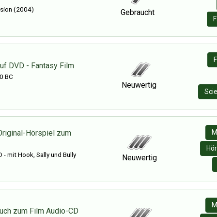
sion (2004)
Gebraucht
F
F
uf DVD - Fantasy Film
0 BC
Neuwertig
Scie
Original-Hörspiel zum
M
Hör
 - mit Hook, Sally und Bully
Neuwertig
M
buch zum Film Audio-CD