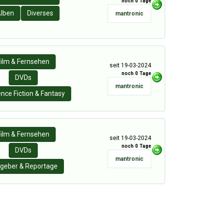
noch 0 Tage
lben
Diverses
mantronic
Film & Fernsehen
seit 19-03-2024
noch 0 Tage
DVDs
mantronic
ence Fiction & Fantasy
Film & Fernsehen
seit 19-03-2024
noch 0 Tage
DVDs
mantronic
geber & Reportage