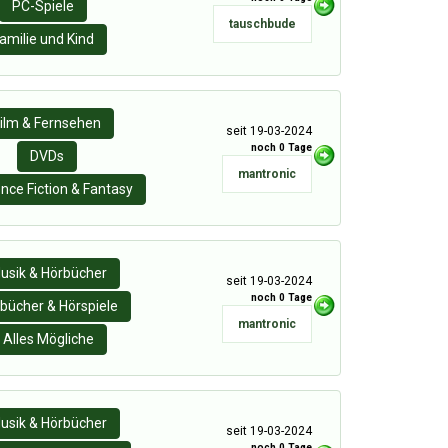
PC-Spiele
tauschbude
amilie und Kind
ilm & Fernsehen
seit 19-03-2024
noch 0 Tage
DVDs
mantronic
nce Fiction & Fantasy
usik & Hörbücher
seit 19-03-2024
noch 0 Tage
bücher & Hörspiele
mantronic
Alles Mögliche
usik & Hörbücher
seit 19-03-2024
noch 0 Tage