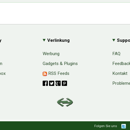
y
Verlinkung
Suppo
Werbung
FAQ
en
Gadgets & Plugins
Feedbac
box
RSS Feeds
Kontakt
Probleme
aw
Folgen Sie uns