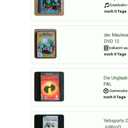
Eisenbahn 
noch 0 Tage
der Maulwur
DVD 12
bekannt au
noch 0 Tage
Die Unglaubl
PAL
Gamecube S
noch 0 Tage
Yetisports 
JoWooD