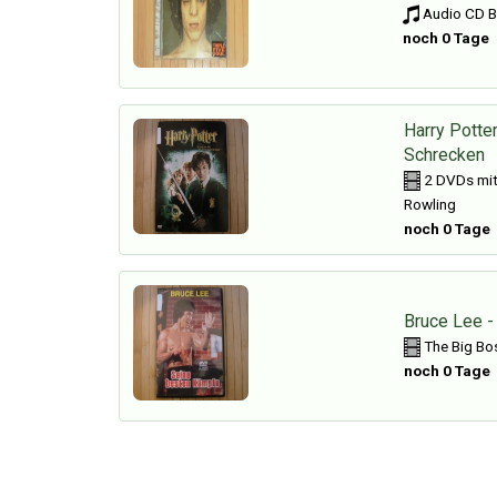
Audio CD B
noch 0 Tage
Harry Potte
Schrecken
2 DVDs mit 
Rowling
noch 0 Tage
Bruce Lee 
The Big Bo
noch 0 Tage