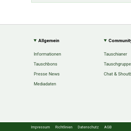
Allgemein
Communit
Informationen
Tauschianer
Tauschbons
Tauschgrupp
Presse News
Chat & Shout
Mediadaten
Cookie Consent plugin for the EU cookie l
Impressum
Richtlinien
Datenschutz
AGB