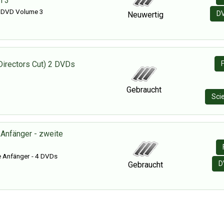
n 3
 DVD Volume 3
D
Neuwertig
irectors Cut) 2 DVDs
Gebraucht
Sci
 Anfänger - zweite
e Anfänger - 4 DVDs
D
Gebraucht