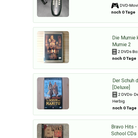
DVD-Movie
noch 0 Tage
Die Mumie k
Mumie 2
2 DVDs Bo
noch 0 Tage
Der Schuh 
[Deluxe]
2 DVDs- Del
Herbig
noch 0 Tage
Bravo Hits -
School CDs