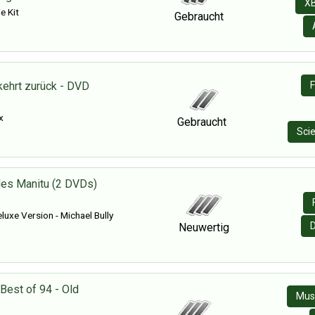
X
 Kit
Gebraucht
ehrt zurück - DVD
F
x
Gebraucht
Scie
des Manitu (2 DVDs)
uxe Version - Michael Bully
Neuwertig
 Best of 94 - Old
Mus