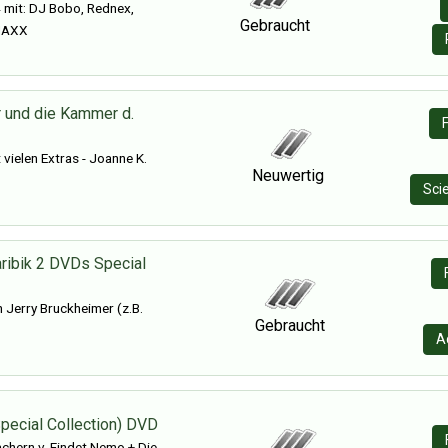
mit: DJ Bobo, Rednex,
Gebraucht
 MAXX
r und die Kammer d.
vielen Extras - Joanne K.
Neuwertig
Sci
aribik 2 DVDs Special
n Jerry Bruckheimer (z.B.
Gebraucht
A
Special Collection) DVD
chern v. Findet Nemo + Die