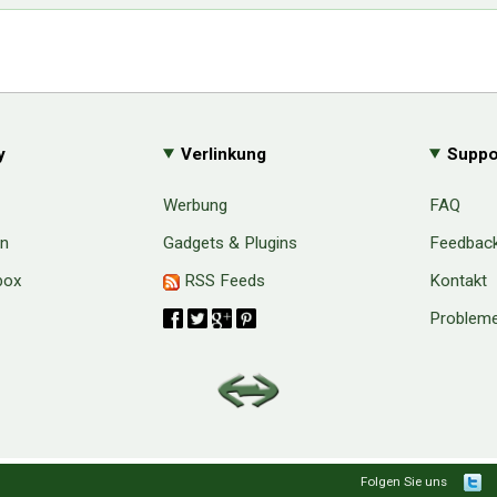
y
Verlinkung
Suppo
Werbung
FAQ
en
Gadgets & Plugins
Feedbac
box
RSS Feeds
Kontakt
Probleme
aw
Folgen Sie uns