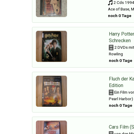
2 Cds 1994 
Ace of Base,
noch 0 Tage
Harry Potte
Schrecken
2 DVDs mit 
Rowling
noch 0 Tage
Fluch der K
Edition
Ein Film vo
Pearl Harbor)
noch 0 Tage
Cars Film (
von den Ma