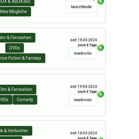
BOX & XBOX360
tauschbude
Alles Mögliche
ilm & Fernsehen
seit 19-03-2024
noch 0 Tage
DVDs
mantronic
nce Fiction & Fantasy
seit 19-03-2024
Film & Fernsehen
noch 0 Tage
DVDs
Comedy
mantronic
ik & Hörbücher
seit 19-03-2024
noch 0 Tage