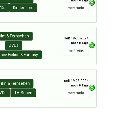
noch 0 Tage
VDs
Kinderfilme
mantronic
Film & Fernsehen
seit 19-03-2024
noch 0 Tage
DVDs
mantronic
ence Fiction & Fantasy
seit 19-03-2024
Film & Fernsehen
noch 0 Tage
VDs
TV-Serien
mantronic