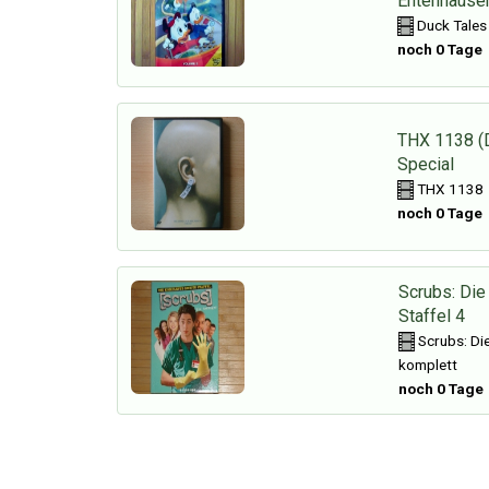
Entenhause
Duck Tales
noch 0 Tage
THX 1138 (D
Special
THX 1138
noch 0 Tage
Scrubs: Die
Staffel 4
Scrubs: Di
komplett
noch 0 Tage