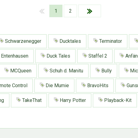
1
2
Schwarzenegger
Ducktales
Terminator
Entenhausen
Duck Tales
Staffel 2
Anfän
MCQueen
Schuh d. Manitu
Bully
Mic
mote Control
Die Mumie
BravoHits
Guns
ng
TakeThat
Harry Potter
Playback-Kit