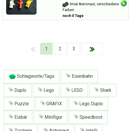
3mal Astronaut, verschiedene
Farben
noch 0 Tage
1
2
3
Schlagworte/Tags
Eisenbahn
Duplo
Lego
LEGO
Shark
Puzzle
GRAFIX
Lego Duplo
Eisbär
Minifigur
Speedboot
Über Tauschbu↔de
Kategorien
Mit Email
Twitter
Facebook
Tauschbons
Neue Artikel
Zootiere
Astronaut
Intelli