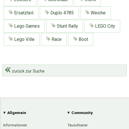
Google
Neu hier?
Mediadaten
Erweitere Suche
Ersatzteil
Duplo 4785
Weiche
Presse News
Suchanfragen
Lego Games
Stunt Rally
LEGO City
Zufallsartikel
Kategoriewolke
Lego Ville
Race
Boot
Tagwolke
zurück zur Suche
Allgemein
Community
Informationen
Tauschianer