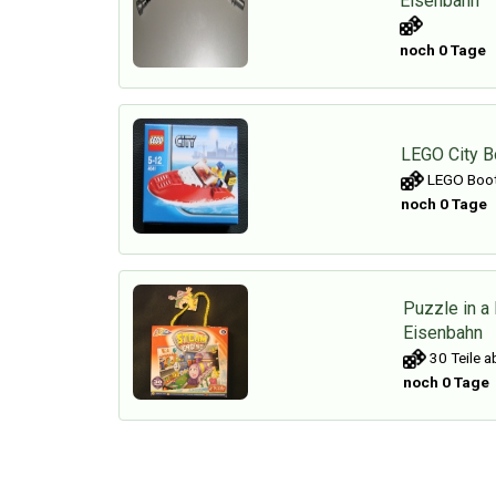
Eisenbahn
noch 0 Tage
LEGO City B
LEGO Boot
noch 0 Tage
Puzzle in a
Eisenbahn
30 Teile a
noch 0 Tage