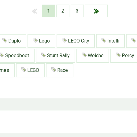
1
2
3
Duplo
Lego
LEGO City
Intelli
Speedboot
Stunt Rally
Weiche
Percy
ames
LEGO
Race