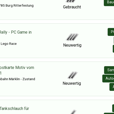
Baue
85 Burg Ritterfestung
Gebraucht
Rally - PC Game in
P
- Lego Race
Neuwertig
stkarte Motiv vom
Sam
1
Auto
nbahn Märklin - Zustand
Neuwertig
Tankschlauch für