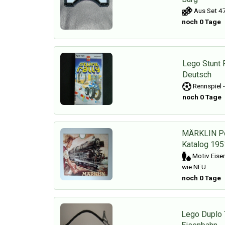
Aus Set 47
noch 0 Tage
Lego Stunt 
Deutsch
Rennspiel 
noch 0 Tage
MÄRKLIN Po
Katalog 195
Motiv Eise
wie NEU
noch 0 Tage
Lego Duplo 