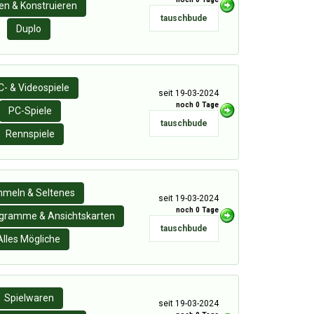
n & Konstruieren
tauschbude
Duplo
C- & Videospiele
seit 19-03-2024
noch 0 Tage
PC-Spiele
tauschbude
Rennspiele
meln & Seltenes
seit 19-03-2024
noch 0 Tage
gramme & Ansichtskarten
tauschbude
Alles Mögliche
Spielwaren
seit 19-03-2024