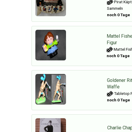
Pirat Käpt
Sammeln
noch 0 Tage
Mattel Fishe
Figur
Mattel Fish
noch 0 Tage
Goldener Rit
Waffe
Tabletop F
noch 0 Tage
Charlie Cha