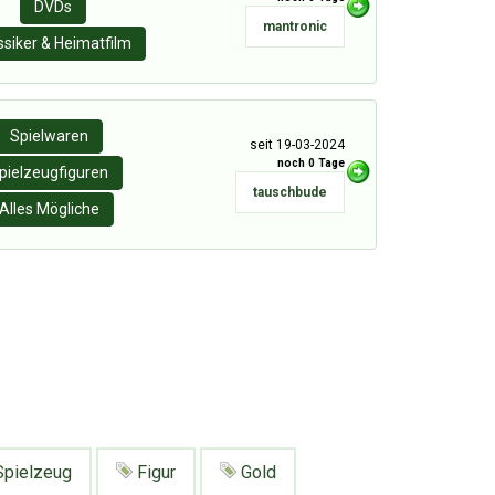
DVDs
mantronic
ssiker & Heimatfilm
Spielwaren
seit 19-03-2024
noch 0 Tage
pielzeugfiguren
tauschbude
Alles Mögliche
pielzeug
Figur
Gold