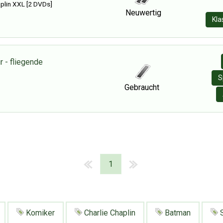
plin XXL [2 DVDs]
Neuwertig
Kla
r - fliegende
S
Gebraucht
1
Komiker
Charlie Chaplin
Batman
S