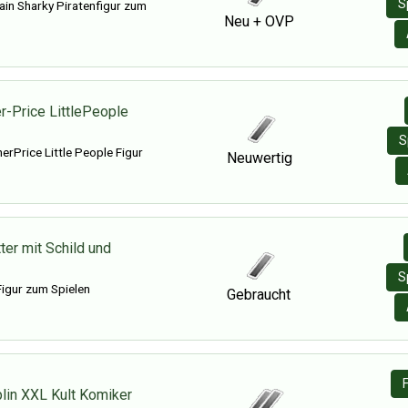
S
ain Sharky Piratenfigur zum
Neu + OVP
r-Price LittlePeople
S
erPrice Little People Figur
Neuwertig
ter mit Schild und
S
igur zum Spielen
Gebraucht
plin XXL Kult Komiker