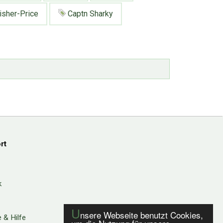
isher-Price
Captn Sharky
rt
k
U
nsere Webseite benutzt Cookies,
 & Hilfe