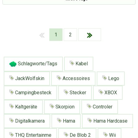
1
2
Schlagworte/Tags
Kabel
JackWolfskin
Accessoires
Lego
Campingbesteck
Stecker
XBOX
Kaltgeräte
Skorpion
Controler
Digitalkamera
Hama
Hama Hardcase
Über Tauschbu↔de
Kategorien
Mit Email
Twitter
Facebook
THQ Entertainme
De Blob 2
Wii
Tauschbons
Neue Artikel