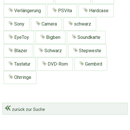
Google
Neu hier?
Mediadaten
Erweitere Suche
Verlängerung
PSVita
Hardcase
Presse News
Suchanfragen
Sony
Camera
schwarz
Zufallsartikel
EyeToy
Bigben
Soundkarte
Kategoriewolke
Tagwolke
Blazer
Schwarz
Stepweste
Tastatur
DVD-Rom
Gembird
Ohrringe
zurück zur Suche