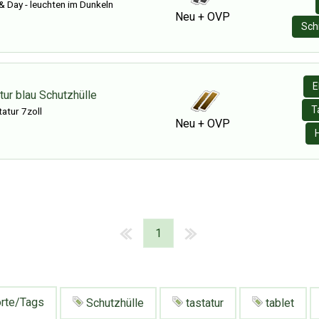
 Day - leuchten im Dunkeln
Neu + OVP
Sch
E
tur blau Schutzhülle
T
tatur 7zoll
Neu + OVP
1
rte/Tags
Schutzhülle
tastatur
tablet