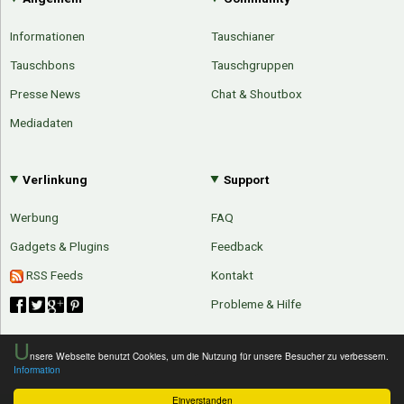
Informationen
Tauschianer
Tauschbons
Tauschgruppen
Presse News
Chat & Shoutbox
Mediadaten
Verlinkung
Support
Werbung
FAQ
Gadgets & Plugins
Feedback
RSS Feeds
Kontakt
Probleme & Hilfe
U
nsere Webseite benutzt Cookies, um die Nutzung für unsere Besucher zu verbessern.
Über Tauschbu↔de
Kategorien
Information
Mit Email
Twitter
Facebook
Tauschbons
Neue Artikel
Einverstanden