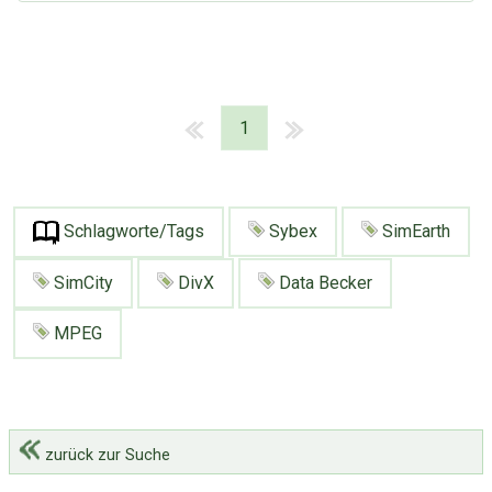
1
Schlagworte/Tags
Sybex
SimEarth
SimCity
DivX
Data Becker
MPEG
zurück zur Suche