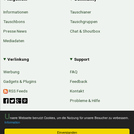
Informationen
Tauschianer
Tauschbons
Tauschgruppen
Presse News
Chat & Shoutbox
Mediadaten
Verlinkung
Support
Werbung
FAQ
Gadgets & Plugins
Feedback
RSS Feeds
Kontakt
Probleme & Hilfe
U
nsere Webseite benutzt Cookies, um die Nutzung für unsere Besucher zu verbessern.
Information
Über Tauschbu↔de
Kategorien
Mit Email
Twitter
Facebook
Einverstanden
Tauschbons
Neue Artikel