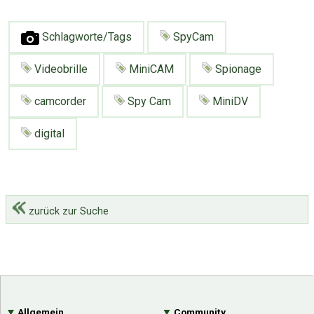
Schlagworte/Tags
SpyCam
Videobrille
MiniCAM
Spionage
camcorder
Spy Cam
MiniDV
digital
zurück zur Suche
Allgemein
Community