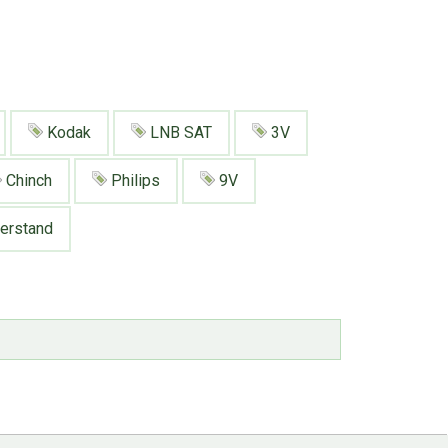
Kodak
LNB SAT
3V
Chinch
Philips
9V
erstand