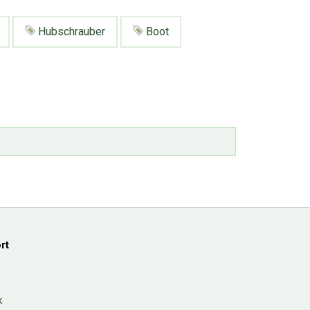
Hubschrauber
Boot
rt
k