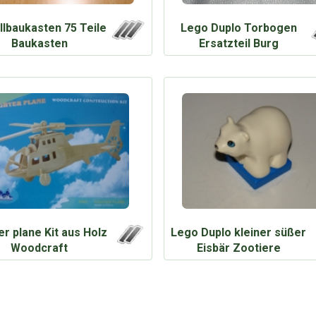
llbaukasten 75 Teile
Lego Duplo Torbogen
Baukasten
Ersatzteil Burg
er plane Kit aus Holz
Lego Duplo kleiner süßer
Woodcraft
Eisbär Zootiere