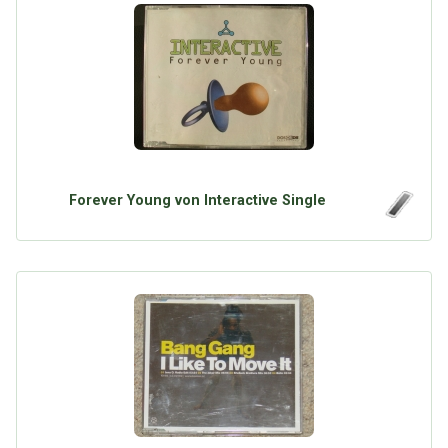
Forever Young von Interactive Single
Über Tauschbu↔de
Kategorien
Mit Email
Twitter
Facebook
Tauschbons
Neue Artikel