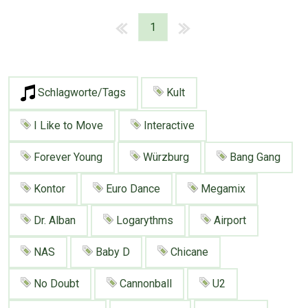
1
Schlagworte/Tags
Kult
I Like to Move
Interactive
Forever Young
Würzburg
Bang Gang
Kontor
Euro Dance
Megamix
Dr. Alban
Logarythms
Airport
NAS
Baby D
Chicane
No Doubt
Cannonball
U2