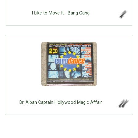
Google
Neu hier?
Mediadaten
Erweitere Suche
I Like to Move It - Bang Gang
Presse News
Suchanfragen
Zufallsartikel
Kategoriewolke
Tagwolke
Dr. Alban Captain Hollywood Magic Affair