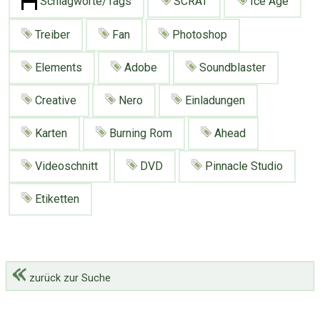
Schlagworte/Tags
SCRAT
Ice Age
Google
Neu hier?
Mediadaten
Erweitere Suche
Treiber
Fan
Photoshop
Presse News
Suchanfragen
Elements
Adobe
Soundblaster
Zufallsartikel
Kategoriewolke
Creative
Nero
Einladungen
Tagwolke
Karten
Burning Rom
Ahead
Videoschnitt
DVD
Pinnacle Studio
Etiketten
zurück zur Suche