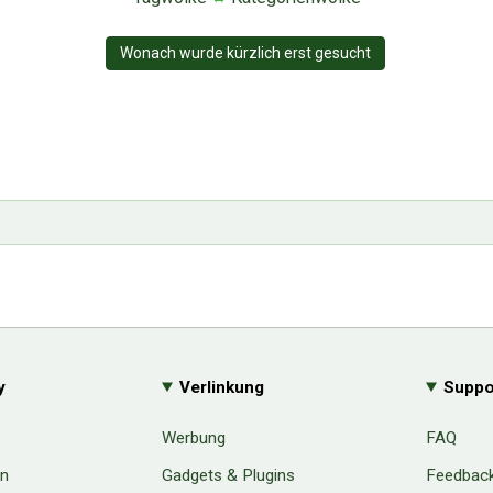
Wonach wurde kürzlich erst gesucht
y
Verlinkung
Suppo
Werbung
FAQ
en
Gadgets & Plugins
Feedbac