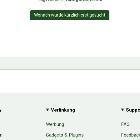
Wonach wurde kürzlich erst gesucht
y
Verlinkung
Suppo
Werbung
FAQ
en
Gadgets & Plugins
Feedbac