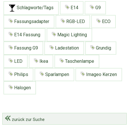
Google
Neu hier?
Schlagworte/Tags
E14
G9
Mediadaten
Erweitere Suche
Presse News
Suchanfragen
Fassungsadapter
RGB-LED
ECO
Zufallsartikel
E14 Fassung
Magic Lighting
Kategoriewolke
Fassung G9
Ladestation
Grundig
Tagwolke
LED
Ikea
Taschenlampe
Philips
Sparlampen
Imageo Kerzen
Halogen
zurück zur Suche