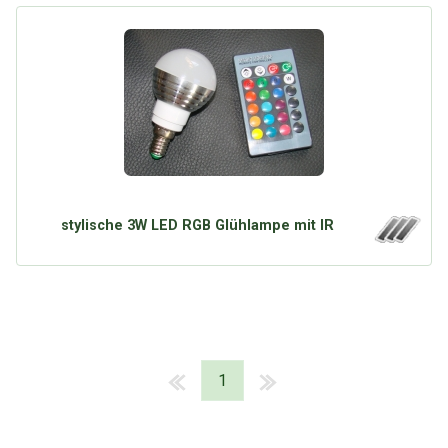
stylische 3W LED RGB Glühlampe mit IR
1
Über Tauschbu↔de
Kategorien
Mit Email
Twitter
Facebook
Tauschbons
Neue Artikel