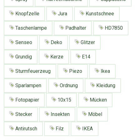
Knopfzelle
Jura
Kunstschnee
Taschenlampe
Padhalter
HD7850
Senseo
Deko
Glitzer
Grundig
Kerze
E14
Sturmfeuerzeug
Piezo
Ikea
Sparlampen
Ordnung
Kleidung
Fotopapier
10x15
Mücken
Stecker
Insekten
Möbel
Antirutsch
Filz
IKEA