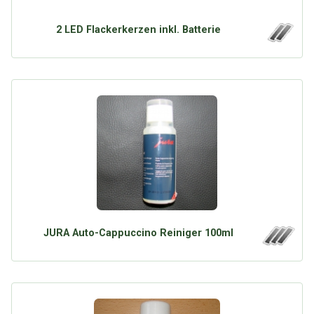
Google
Neu hier?
Mediadaten
Erweitere Suche
2 LED Flackerkerzen inkl. Batterie
Presse News
Suchanfragen
Zufallsartikel
Kategoriewolke
Tagwolke
JURA Auto-Cappuccino Reiniger 100ml