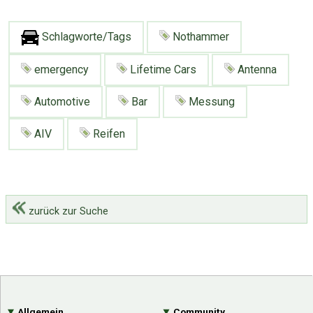
Schlagworte/Tags
Nothammer
emergency
Lifetime Cars
Antenna
Automotive
Bar
Messung
AIV
Reifen
zurück zur Suche
Allgemein
Community