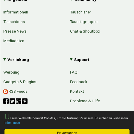
Informationen
Tauschianer
Tauschbons
Tauschgruppen
Presse News
Chat & Shoutbox
Mediadaten
Verlinkung
Support
Werbung
FAQ
Gadgets & Plugins
Feedback
RSS Feeds
Kontakt
Probleme & Hilfe
U
nsere Webseite benutzt Cookies, um die Nutzung für unsere Besucher zu verbessern.
Über Tauschbu↔de
Kategorien
Information
Mit Email
Twitter
Facebook
Tauschbons
Neue Artikel
Einverstanden