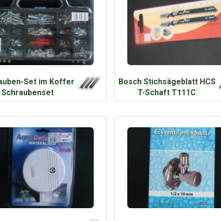
auben-Set im Koffer
Bosch Stichsägeblatt HCS
Schraubenset
T-Schaft T111C