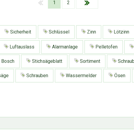
1
2
Sicherheit
Schlüssel
Zinn
Lötzinn
Luftauslass
Alarmanlage
Pelletofen
Bosch
Stichsägeblatt
Sortiment
Schrau
säge
Schrauben
Wassermelder
Ösen