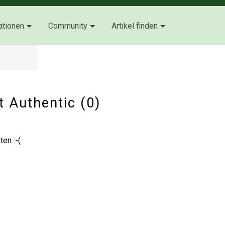
ationen
Community
Artikel finden
t Authentic (0)
en :-(