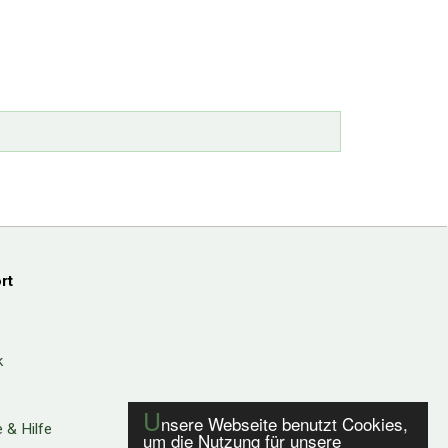
rt
k
U
nsere Webseite benutzt Cookies,
 & Hilfe
um die Nutzung für unsere