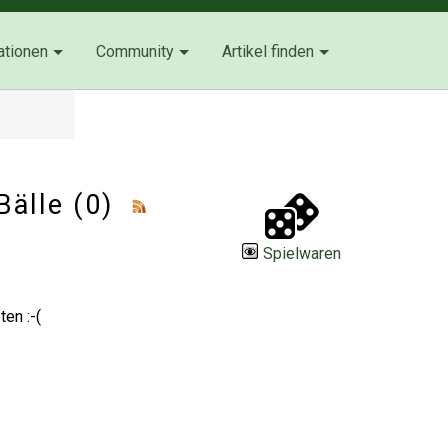
ationen
Community
Artikel finden
Bälle (0)
Spielwaren
en :-(