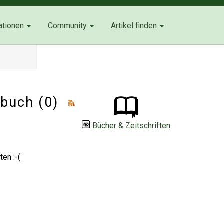
ationen
Community
Artikel finden
lbuch (0)
Bücher & Zeitschriften
en :-(