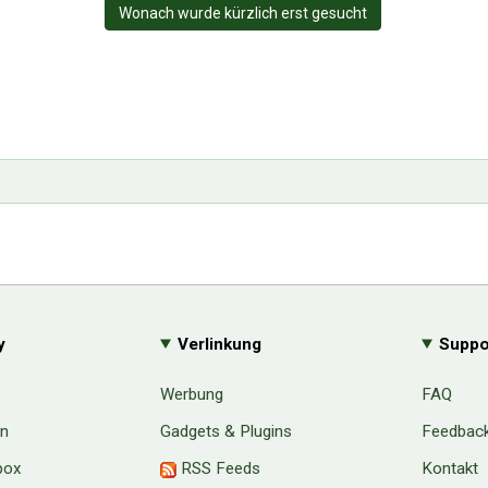
Wonach wurde kürzlich erst gesucht
y
Verlinkung
Suppo
Werbung
FAQ
en
Gadgets & Plugins
Feedbac
box
RSS Feeds
Kontakt