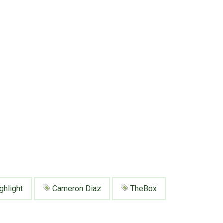
ghlight
Cameron Diaz
TheBox