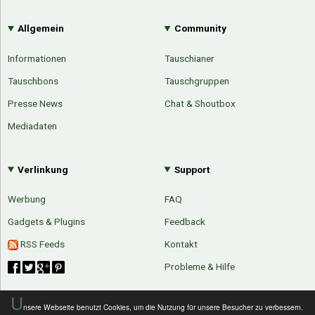
Allgemein
Community
Informationen
Tauschianer
Tauschbons
Tauschgruppen
Presse News
Chat & Shoutbox
Mediadaten
Verlinkung
Support
Werbung
FAQ
Gadgets & Plugins
Feedback
RSS Feeds
Kontakt
Probleme & Hilfe
U
nsere Webseite benutzt Cookies, um die Nutzung für unsere Besucher zu verbessern.