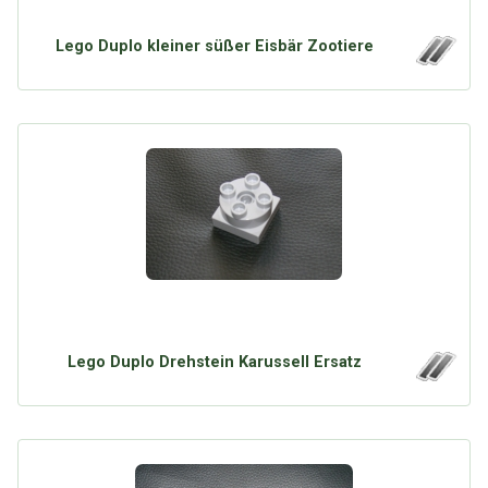
Google
Neu hier?
Mediadaten
Erweitere Suche
Lego Duplo kleiner süßer Eisbär Zootiere
Presse News
Suchanfragen
Zufallsartikel
Kategoriewolke
Tagwolke
Lego Duplo Drehstein Karussell Ersatz