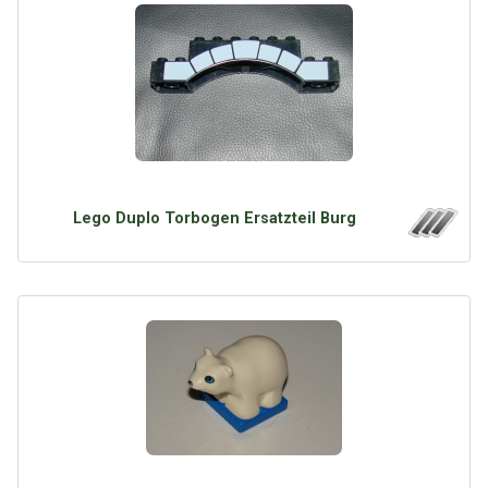
Lego Duplo Torbogen Ersatzteil Burg
Über Tauschbu↔de
Kategorien
Mit Email
Twitter
Facebook
Tauschbons
Neue Artikel