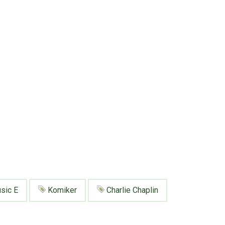
sic E
Komiker
Charlie Chaplin