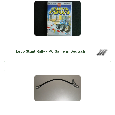
Lego Stunt Rally - PC Game in Deutsch
Über Tauschbu↔de
Kategorien
Mit Email
Twitter
Facebook
Tauschbons
Neue Artikel