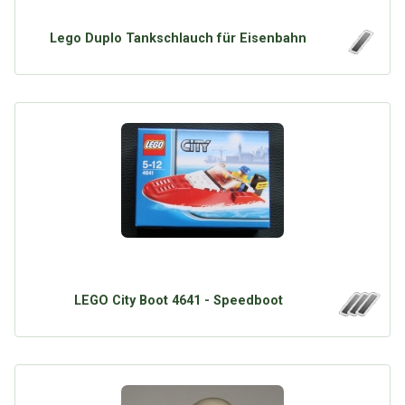
Google
Neu hier?
Mediadaten
Erweitere Suche
Lego Duplo Tankschlauch für Eisenbahn
Presse News
Suchanfragen
Zufallsartikel
Kategoriewolke
Tagwolke
LEGO City Boot 4641 - Speedboot