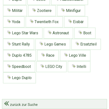
Militär
Zootiere
Minifigur
Yoda
Twentieth Fox
Eisbär
Lego Star Wars
Astronaut
Boot
Stunt Rally
Lego Games
Ersatzteil
Duplo 4785
Race
Lego Ville
Speedboot
LEGO City
Intelli
Lego Duplo
zurück zur Suche