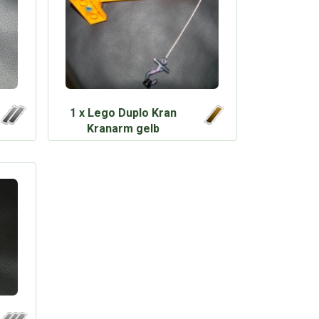
1 x Lego Duplo Kran
Kranarm gelb