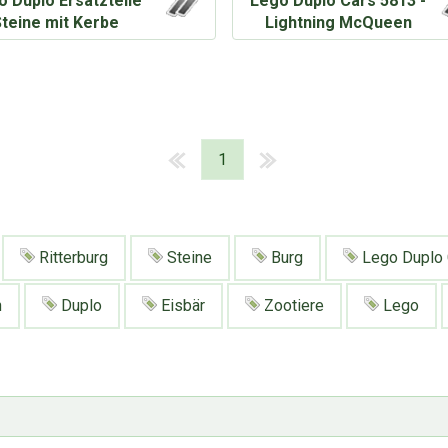
o Duplo Ersatzteile
Lego Duplo Cars 5813 -
Steine mit Kerbe
Lightning McQueen
1
Ritterburg
Steine
Burg
Lego Duplo 
n
Duplo
Eisbär
Zootiere
Lego