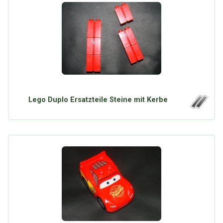
Lego Duplo Ersatzteile Steine mit Kerbe
Über Tauschbu↔de
Kategorien
Mit Email
Twitter
Facebook
Tauschbons
Neue Artikel