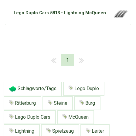
Google
Neu hier?
Mediadaten
Erweitere Suche
Lego Duplo Cars 5813 - Lightning McQueen
Presse News
Suchanfragen
Zufallsartikel
Kategoriewolke
Tagwolke
1
Schlagworte/Tags
Lego Duplo
Ritterburg
Steine
Burg
Lego Duplo Cars
McQueen
Lightning
Spielzeug
Leiter