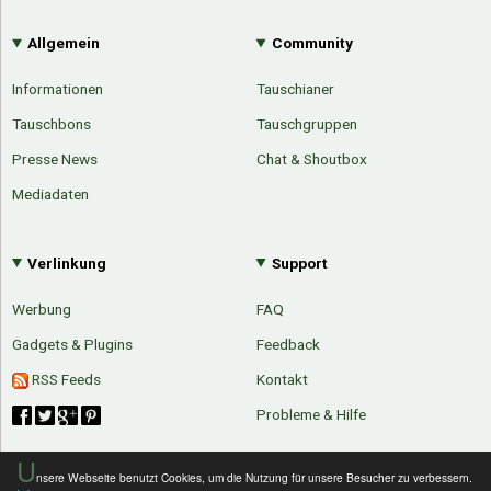
Allgemein
Community
Informationen
Tauschianer
Tauschbons
Tauschgruppen
Presse News
Chat & Shoutbox
Mediadaten
Verlinkung
Support
Werbung
FAQ
Gadgets & Plugins
Feedback
RSS Feeds
Kontakt
Probleme & Hilfe
U
nsere Webseite benutzt Cookies, um die Nutzung für unsere Besucher zu verbessern.