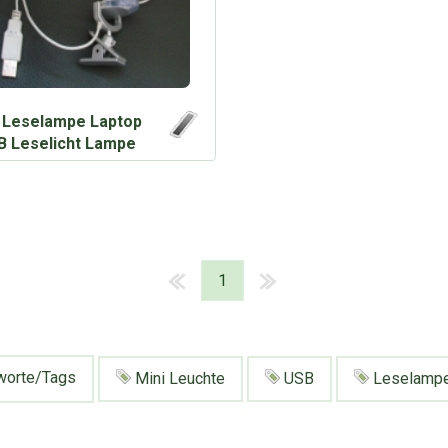
 Leselampe Laptop
B Leselicht Lampe
1
worte/Tags
Mini Leuchte
USB
Leselamp