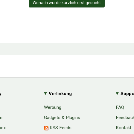
Wonach wurde kürzlich erst gesucht
y
Verlinkung
Suppo
Werbung
FAQ
en
Gadgets & Plugins
Feedbac
box
RSS Feeds
Kontakt