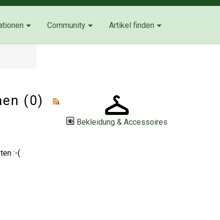
ationen
Community
Artikel finden
hen (0)
Bekleidung & Accessoires
en :-(