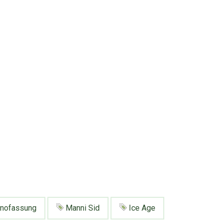
nofassung
Manni Sid
Ice Age