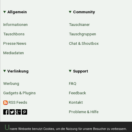
Allgemein
Community
Informationen
Tauschianer
Tauschbons
Tauschgruppen
Presse News
Chat & Shoutbox
Mediadaten
Verlinkung
Support
Werbung
FAQ
Gadgets & Plugins
Feedback
RSS Feeds
Kontakt
Probleme & Hilfe
U
nsere Webseite benutzt Cookies, um die Nutzung für unsere Besucher zu verbessern.