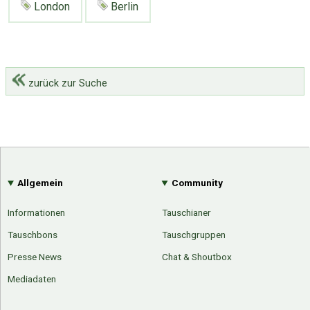
London
Berlin
zurück zur Suche
Allgemein
Community
Informationen
Tauschianer
Tauschbons
Tauschgruppen
Presse News
Chat & Shoutbox
Mediadaten
Über Tauschbu↔de
Kategorien
Mit Email
Twitter
Facebook
Tauschbons
Neue Artikel