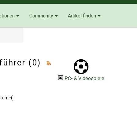
ationen
Community
Artikel finden
eführer (0)
PC- & Videospiele
en :-(