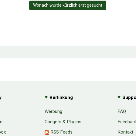
Wonach wurde kürzlich erst gesucht
y
Verlinkung
Suppo
Werbung
FAQ
en
Gadgets & Plugins
Feedbac
box
RSS Feeds
Kontakt