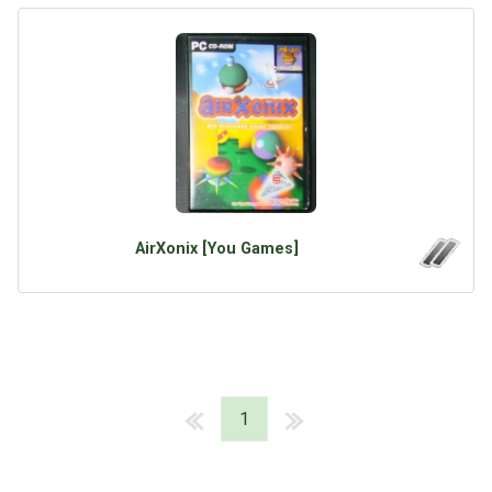
AirXonix [You Games]
1