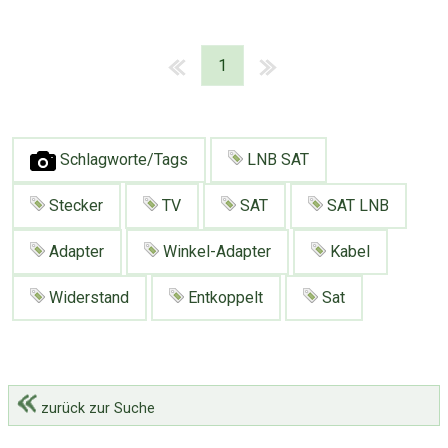
1
Schlagworte/Tags
LNB SAT
Stecker
TV
SAT
SAT LNB
Adapter
Winkel-Adapter
Kabel
Widerstand
Entkoppelt
Sat
zurück zur Suche
Über Tauschbu↔de
Kategorien
Mit Email
Twitter
Facebook
Tauschbons
Neue Artikel