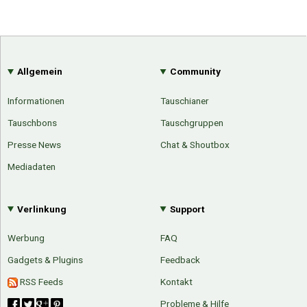
Google
Neu hier?
Mediadaten
Erweitere Suche
Presse News
Suchanfragen
Zufallsartikel
Allgemein
Community
Kategoriewolke
Informationen
Tauschianer
Tagwolke
Tauschbons
Tauschgruppen
Presse News
Chat & Shoutbox
Mediadaten
Verlinkung
Support
Werbung
FAQ
Gadgets & Plugins
Feedback
RSS Feeds
Kontakt
Probleme & Hilfe